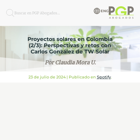
ENG
Buscar en PGP Abogados...
Proyectos solares en Colombia
(2/3): Perspectivas y retos con
Carlos González de TW Solar
Por Claudia Mora U.
23 de julio de 2024
| Publicado en
Spotify
.