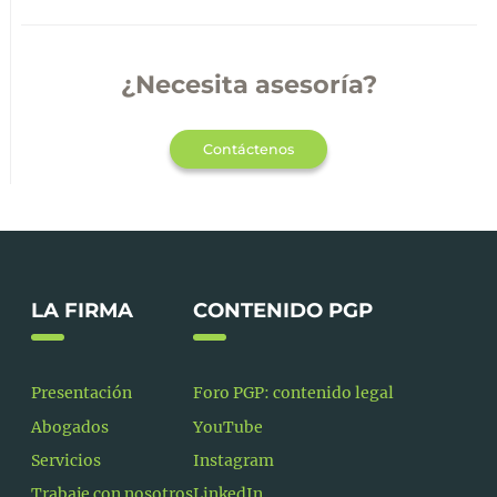
¿Necesita asesoría?
Contáctenos
LA FIRMA
CONTENIDO PGP
Presentación
Foro PGP: contenido legal
Abogados
YouTube
Servicios
Instagram
Trabaje con nosotros
LinkedIn