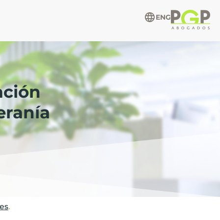
ENG
ación
beranía
es
.