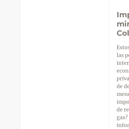
Imp
min
Co
Esto
las p
inte
econ
priv
de d
meno
impo
de r
gas?
info