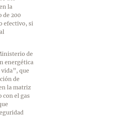
en la
o de 200
 efectivo, si
al
Ministerio de
n energética
a vida”, que
ación de
n la matriz
o con el gas
 que
seguridad