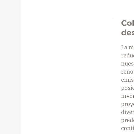
Col
de
La m
redu
nuest
reno
emis
posi
inve
proy
diver
pred
conf