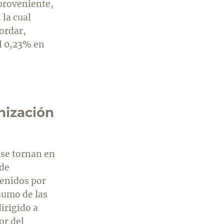
 proveniente,
 la cual
ordar,
l 0,23% en
nización
 se tornan en
 de
tenidos por
nsumo de las
irigido a
or del