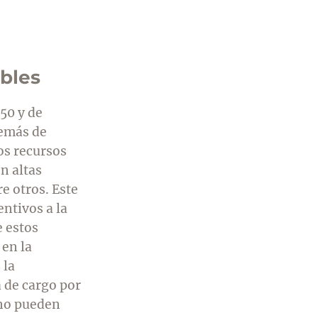
bles
50 y de
demás de
los recursos
n altas
e otros. Este
ntivos a la
e estos
 en la
 la
 de cargo por
 no pueden