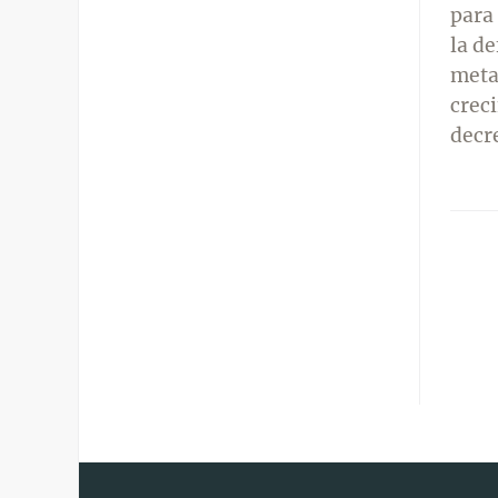
para 
la d
metas
crec
decr