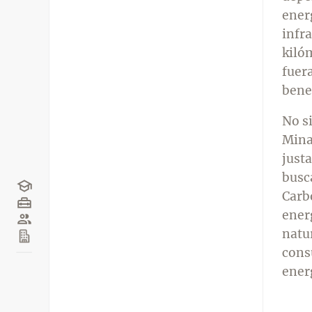
energ
infr
kiló
fuer
benef
No s
Mina
justa
busca
Carb
energ
natur
cons
energ