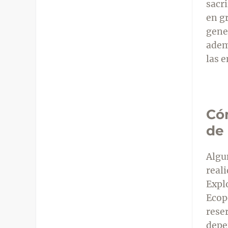
sacr
en gr
gene
adem
las 
Có
de
Algu
real
Expl
Ecope
reser
depe