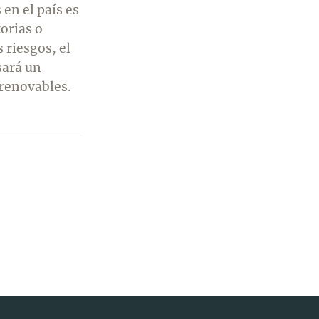
 en el país es
orias o
 riesgos, el
sará un
 renovables.