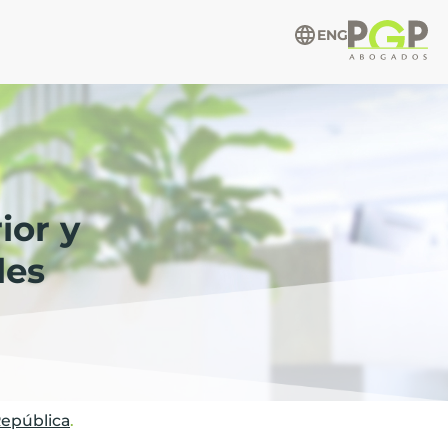
ENG
ior y
les
República
.