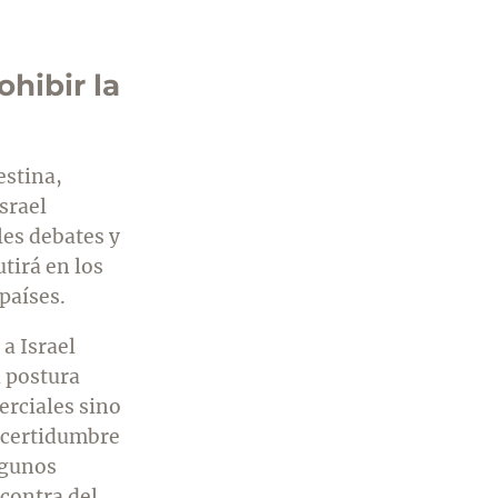
hibir la
estina,
srael
les debates y
tirá en los
países.
a Israel
a postura
erciales sino
ncertidumbre
lgunos
contra del