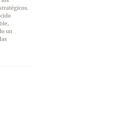
 los
stratégicos.
ecido
ble,
do un
las