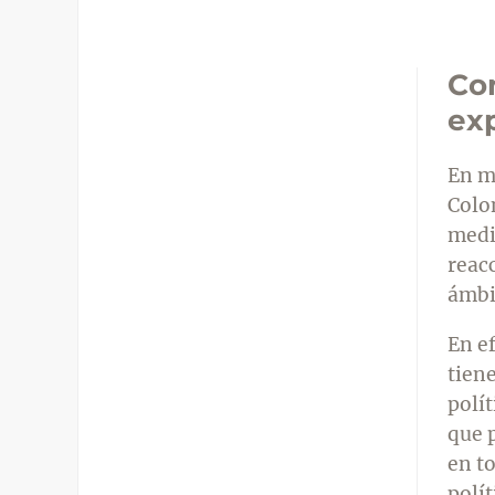
Con
exp
En me
Colo
medi
reacc
ámbi
En e
tien
polít
que 
en to
polí