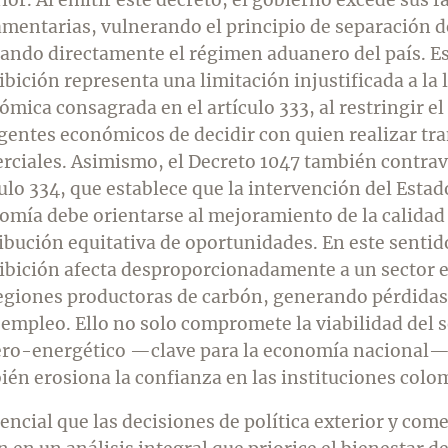
amentarias, vulnerando el principio de separación d
tando directamente el régimen aduanero del país. E
bición representa una limitación injustificada a la 
ómica consagrada en el artículo 333, al restringir e
agentes económicos de decidir con quien realizar tr
rciales. Asimismo, el Decreto 1047 también contrav
ulo 334, que establece que la intervención del Estad
omía debe orientarse al mejoramiento de la calidad d
ibución equitativa de oportunidades. En este sentido
ibición afecta desproporcionadamente a un sector es
regiones productoras de carbón, generando pérdida
sempleo. Ello no solo compromete la viabilidad del 
ro-energético —clave para la economía nacional—
ién erosiona la confianza en las instituciones colo
encial que las decisiones de política exterior y come