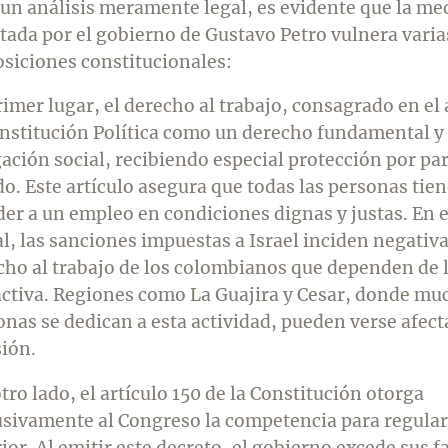
 un análisis meramente legal, es evidente que la me
tada por el gobierno de Gustavo Petro vulnera varia
osiciones constitucionales:
imer lugar, el derecho al trabajo, consagrado en el 
onstitución Política como un derecho fundamental y
ación social, recibiendo especial protección por par
do. Este artículo asegura que todas las personas tie
der a un empleo en condiciones dignas y justas. En 
al, las sanciones impuestas a Israel inciden negativ
cho al trabajo de los colombianos que dependen de l
activa. Regiones como La Guajira y Cesar, donde mu
onas se dedican a esta actividad, pueden verse afect
sión.
tro lado, el artículo 150 de la Constitución otorga
usivamente al Congreso la competencia para regular
ior. Al emitir este decreto, el gobierno excede sus f