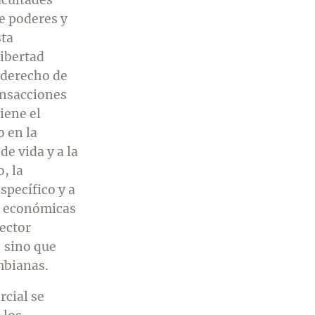
e poderes y
sta
libertad
l derecho de
ansacciones
iene el
o en la
e vida y a la
, la
pecífico y a
s económicas
sector
 sino que
mbianas.
rcial se