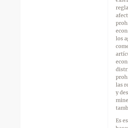
regl
afec
prohi
econ
los 
come
artíc
econ
distr
proh
las 
y de
mine
tamb
Es es