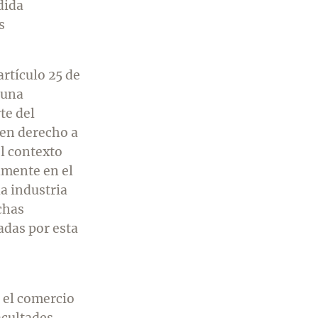
dida
s
artículo 25 de
 una
te del
nen derecho a
el contexto
amente en el
a industria
chas
adas por esta
 el comercio
acultades