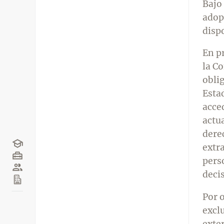
Bajo
adop
disp
En pr
la C
oblig
Esta
acce
actu
dere
extr
pers
deci
Por o
excl
exter