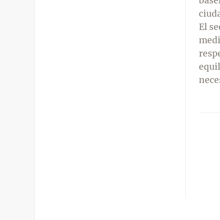
basen
ciud
El s
medi
resp
equil
nece