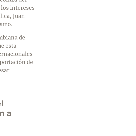
los intereses
lica, Juan
ismo.
mbiana de
e esta
ternacionales
xportación de
esar.
l
n a