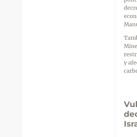
decr
econ
Manu
Tamb
Mine
rest
y af
carb
Vul
dec
Isr